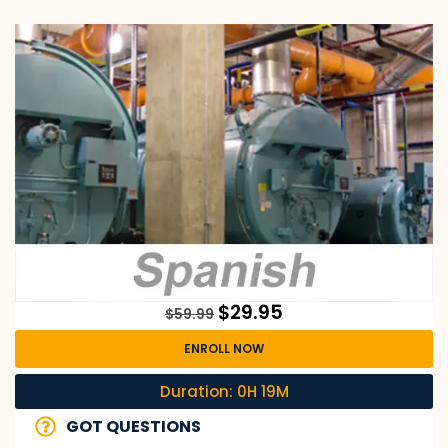
$
29.95
$
59.99
ENROLL NOW
Duration: 0H 19M
GOT QUESTIONS