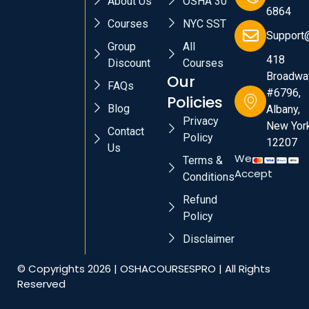
About Us
OSHA 30
6864
Courses
NYC SST
Support
Group
All
418
Discount
Courses
Broadwa
Our
FAQs
#6796,
Policies
Blog
Albany,
Privacy
New York
Contact
Policy
12207
Us
We
Terms &
Accept
Conditions
Refund
Policy
Disclaimer
© Copyrights 2026 | OSHACOURSESPRO | All Rights
Reserved