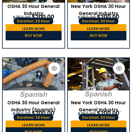
OSHA 30 Hour General
New York OSHA 30 Hour
Industry
General Industry
$
200.00
$
200.00
$
250.00
$
250.00
Duration: 30 Hour
Duration: 30 Hour
LEARN MORE
LEARN MORE
BUY NOW
BUY NOW
OSHA 30 Hour General
New York OSHA 30 Hour
Industry (Spanish)
General Industry
$
200.00
$
200.00
$
250.00
$
250.00
(Spanish)
Duration: 30 Hour
Duration: 30 Hour
LEARN MORE
LEARN MORE
BUY NOW
BUY NOW