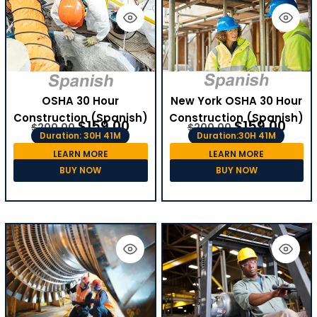
OSHA 30 Hour
New York OSHA 30 Hour
Construction (Spanish)
Construction (Spanish)
$
159.00
$
159.00
$
200.00
$
200.00
Duration: 30H 41M
Duration:30H 41M
LEARN MORE
LEARN MORE
BUY NOW
BUY NOW