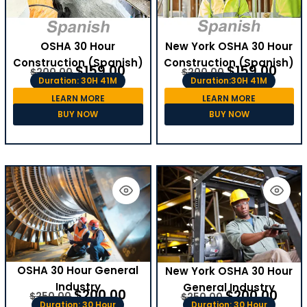
OSHA 30 Hour
New York OSHA 30 Hour
Construction (Spanish)
Construction (Spanish)
$
159.00
$
159.00
$
200.00
$
200.00
Duration: 30H 41M
Duration:30H 41M
LEARN MORE
LEARN MORE
BUY NOW
BUY NOW
OSHA 30 Hour General
New York OSHA 30 Hour
Industry
General Industry
$
200.00
$
200.00
$
250.00
$
250.00
Duration: 30 Hour
Duration: 30 Hour