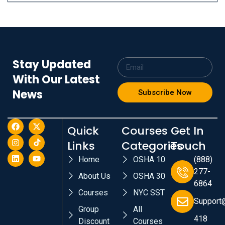
Stay Updated
With Our Latest
News
Subscribe Now
Quick
Courses
Get In
Links
Categories
Touch
Home
OSHA 10
(888)
277-
About Us
OSHA 30
6864
Courses
NYC SST
Support
Group
All
418
Discount
Courses