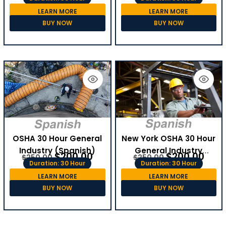
LEARN MORE
LEARN MORE
BUY NOW
BUY NOW
OSHA 30 Hour General
New York OSHA 30 Hour
Industry (Spanish)
General Industry
$
200.00
$
200.00
$
250.00
$
250.00
(Spanish)
Duration: 30 Hour
Duration: 30 Hour
LEARN MORE
LEARN MORE
BUY NOW
BUY NOW