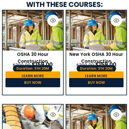
WITH THESE COURSES:
OSHA 30 Hour
New York OSHA 30 Hour
Construction
Construction
$
159.00
$
159.00
$
200.00
$
200.00
Duration: 31H 20M
Duration: 31H 20M
LEARN MORE
LEARN MORE
BUY NOW
BUY NOW