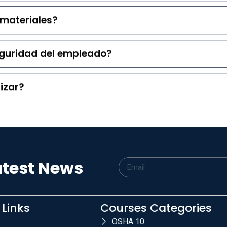
 materiales?
eguridad del empleado?
lizar?
atest News
 Links
Courses Categories
OSHA 10