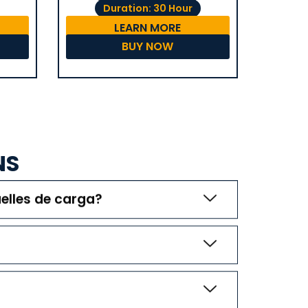
Duration: 30 Hour
LEARN MORE
BUY NOW
NS
uelles de carga?