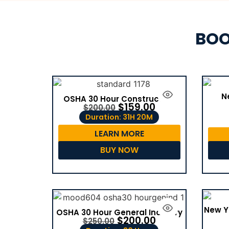
BOO
N
OSHA 30 Hour Construction
$
159.00
$
200.00
Duration: 31H 20M
LEARN MORE
BUY NOW
New Y
OSHA 30 Hour General Industry
$
200.00
$
250.00