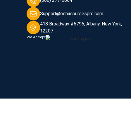
(888) 277-6864
Support@oshacoursespro.com
418 Broadway #6796, Albany, New York,
12207
We Accept