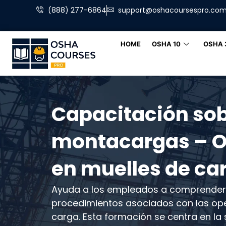
(888) 277-6864
support@oshacoursespro.co
HOME
OSHA 10
OSHA 
Capacitación so
montacargas – O
en muelles de ca
Ayuda a los empleados a comprender 
procedimientos asociados con las op
carga. Esta formación se centra en la 