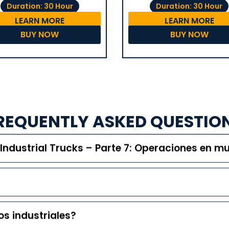
Duration: 30 Hour
Duration: 30 Hour
LEARN MORE
LEARN MORE
BUY NOW
BUY NOW
REQUENTLY ASKED QUESTIO
Industrial Trucks – Parte 7: Operaciones en m
os industriales?