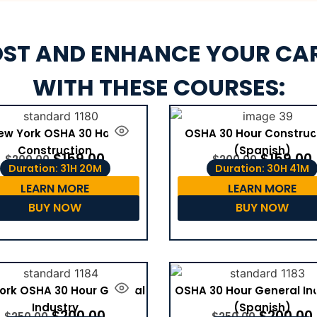
ST AND ENHANCE YOUR CA
WITH THESE COURSES:
ew York OSHA 30 Hour
OSHA 30 Hour Construc
Construction
(Spanish)
$
159.00
$
159.00
$
200.00
$
200.00
Duration: 31H 20M
Duration: 30H 41M
LEARN MORE
LEARN MORE
BUY NOW
BUY NOW
ork OSHA 30 Hour General
OSHA 30 Hour General In
Industry
(Spanish)
$
200.00
$
200.00
$
250.00
$
250.00