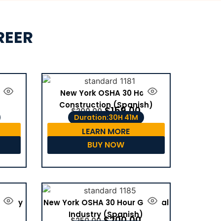
REER
tion
New York OSHA 30 Hour
Construction (Spanish)
$
159.00
$
200.00
Duration:30H 41M
LEARN MORE
BUY NOW
dustry
New York OSHA 30 Hour General
Industry (Spanish)
$
200.00
$
250.00