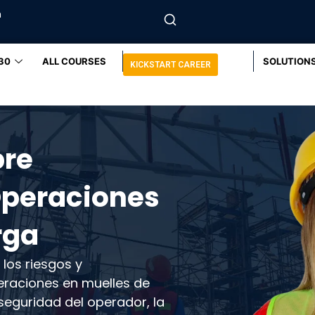
m
30
ALL COURSES
SOLUTION
KICKSTART CAREER
bre
peraciones
rga
los riesgos y
eraciones en muelles de
seguridad del operador, la