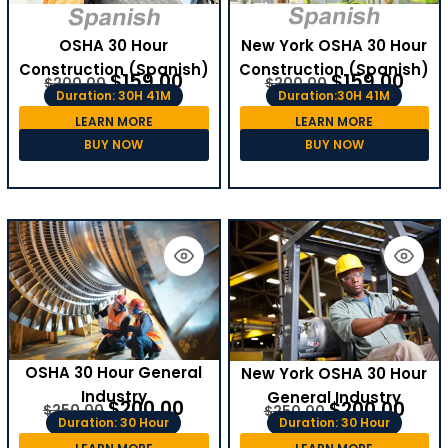
OSHA 30 Hour
New York OSHA 30 Hour
Construction (Spanish)
Construction (Spanish)
$
159.00
$
159.00
$
200.00
$
200.00
Duration: 30H 41M
Duration:30H 41M
LEARN MORE
LEARN MORE
BUY NOW
BUY NOW
OSHA 30 Hour General
New York OSHA 30 Hour
Industry
General Industry
$
200.00
$
200.00
$
250.00
$
250.00
Duration: 30 Hour
Duration: 30 Hour