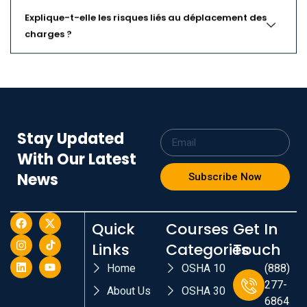
Explique-t-elle les risques liés au déplacement des
charges ?
Stay Updated
With Our Latest
News
Subscribe Now
Quick
Courses
Get In
Links
Categories
Touch
Home
OSHA 10
(888)
277-
About Us
OSHA 30
6864