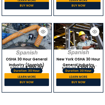
LEARN MORE
LEARN MORE
BUY NOW
BUY NOW
OSHA 30 Hour General
New York OSHA 30 Hour
Industry (Spanish)
General Industry
$
200.00
$
200.00
$
250.00
$
250.00
(Spanish)
Duration: 30 Hour
Duration: 30 Hour
LEARN MORE
LEARN MORE
BUY NOW
BUY NOW