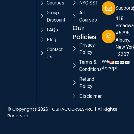
Courses
NYC SST
Support
Group
All
418
Discount
Courses
Broadwa
Our
FAQs
#6796,
Policies
Blog
Albany,
Privacy
New York
Contact
Policy
12207
Us
We
Terms &
Accept
Conditions
Refund
Policy
Disclaimer
© Copyrights 2026 | OSHACOURSESPRO | All Rights
Reserved