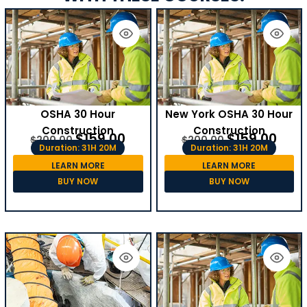
OSHA 30 Hour
New York OSHA 30 Hour
Construction
Construction
$
159.00
$
159.00
$
200.00
$
200.00
Duration: 31H 20M
Duration: 31H 20M
LEARN MORE
LEARN MORE
BUY NOW
BUY NOW