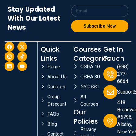
Stay Updated
With Our Latest
News
Subscribe Now
Quick
Courses
Get In
Links
Categories
Touch
Home
OSHA 10
(888)
277-
About Us
OSHA 30
6864
Courses
NYC SST
Support
Group
All
418
Discount
Courses
Broadwa
Our
FAQs
#6796,
Policies
Blog
Albany,
Privacy
New York
Contact