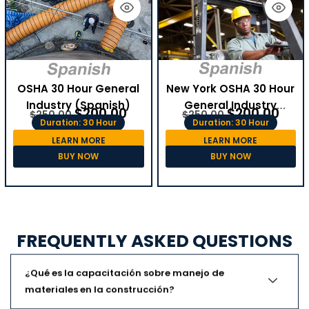
OSHA 30 Hour General
New York OSHA 30 Hour
Industry (Spanish)
General Industry
$
200.00
$
200.00
$
250.00
$
250.00
(Spanish)
Duration: 30 Hour
Duration: 30 Hour
LEARN MORE
LEARN MORE
BUY NOW
BUY NOW
FREQUENTLY ASKED QUESTIONS
¿Qué es la capacitación sobre manejo de
materiales en la construcción?