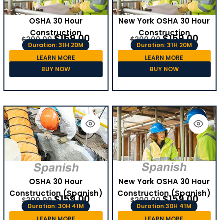
OSHA 30 Hour
New York OSHA 30 Hour
Construction
Construction
$
159.00
$
159.00
$
200.00
$
200.00
Duration: 31H 20M
Duration: 31H 20M
LEARN MORE
LEARN MORE
BUY NOW
BUY NOW
OSHA 30 Hour
New York OSHA 30 Hour
Construction (Spanish)
Construction (Spanish)
$
159.00
$
159.00
$
200.00
$
200.00
Duration: 30H 41M
Duration:30H 41M
LEARN MORE
LEARN MORE