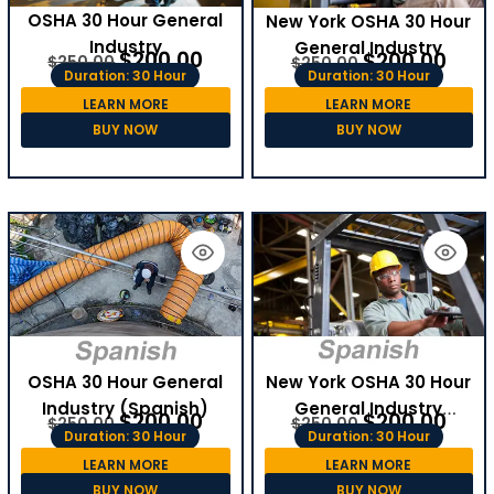
OSHA 30 Hour General
New York OSHA 30 Hour
Industry
General Industry
$
200.00
$
200.00
$
250.00
$
250.00
Duration: 30 Hour
Duration: 30 Hour
LEARN MORE
LEARN MORE
BUY NOW
BUY NOW
OSHA 30 Hour General
New York OSHA 30 Hour
Industry (Spanish)
General Industry
$
200.00
$
200.00
$
250.00
$
250.00
(Spanish)
Duration: 30 Hour
Duration: 30 Hour
LEARN MORE
LEARN MORE
BUY NOW
BUY NOW