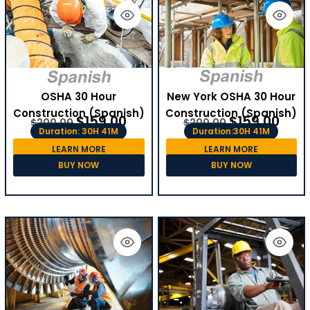
OSHA 30 Hour
New York OSHA 30 Hour
Construction (Spanish)
Construction (Spanish)
$
159.00
$
159.00
$
200.00
$
200.00
Duration: 30H 41M
Duration:30H 41M
LEARN MORE
LEARN MORE
BUY NOW
BUY NOW