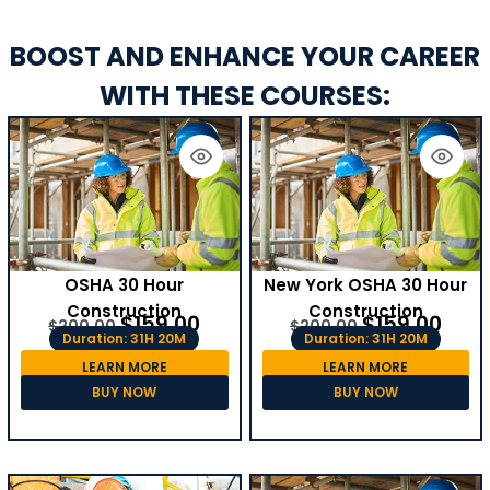
BOOST AND ENHANCE YOUR CAREER
WITH THESE COURSES:
OSHA 30 Hour
New York OSHA 30 Hour
Construction
Construction
$
159.00
$
159.00
$
200.00
$
200.00
Duration: 31H 20M
Duration: 31H 20M
LEARN MORE
LEARN MORE
BUY NOW
BUY NOW