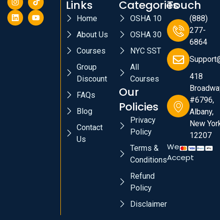
Links
Categories
Touch
Home
OSHA 10
(888)
277-
About Us
OSHA 30
6864
Courses
NYC SST
Support
Group
All
418
Discount
Courses
Broadwa
Our
FAQs
#6796,
Policies
Blog
Albany,
Privacy
New York
Contact
Policy
12207
Us
We
Terms &
Accept
Conditions
Refund
Policy
Disclaimer