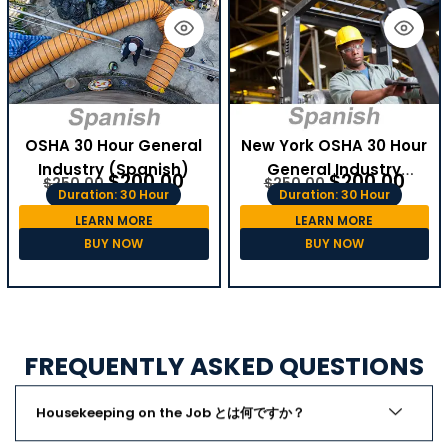
OSHA 30 Hour General
New York OSHA 30 Hour
Industry (Spanish)
General Industry
$
200.00
$
200.00
$
250.00
$
250.00
(Spanish)
Duration: 30 Hour
Duration: 30 Hour
LEARN MORE
LEARN MORE
BUY NOW
BUY NOW
FREQUENTLY ASKED QUESTIONS
Housekeeping on the Job とは何ですか？