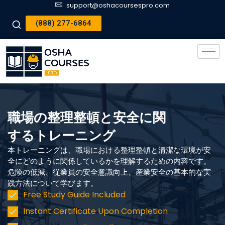
support@oshacoursespro.com
(888) 277-6864
職場の整理整頓と安全に関
するトレーニング
本トレーニングは、職場における整理整頓と清潔な環境が安
全にどのように関係しているかを理解するための内容です。
危険の低減、従業員の安全意識向上、産業安全の基本的な実
践方法について学びます。
Free Study Guide Included
Instant Certificate Upon Completion