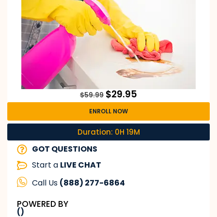
$
29.95
$
59.99
ENROLL NOW
Duration: 0H 19M
GOT QUESTIONS
Start a
LIVE CHAT
Call Us
(888) 277-6864
POWERED BY
()