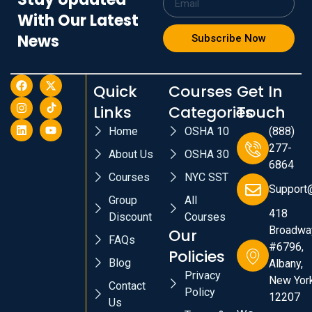
With Our Latest
News
Subscribe Now
Quick
Courses
Get In
Links
Categories
Touch
Home
OSHA 10
(888)
277-
About Us
OSHA 30
6864
Courses
NYC SST
Support
Group
All
418
Discount
Courses
Broadwa
Our
FAQs
#6796,
Policies
Blog
Albany,
Privacy
New York
Contact
Policy
12207
Us