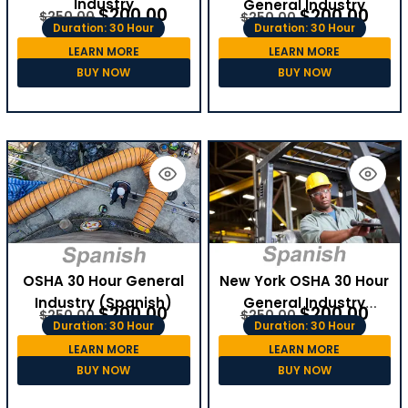
Industry
General Industry
$
200.00
$
200.00
$
250.00
$
250.00
Duration: 30 Hour
Duration: 30 Hour
LEARN MORE
LEARN MORE
BUY NOW
BUY NOW
OSHA 30 Hour General
New York OSHA 30 Hour
Industry (Spanish)
General Industry
$
200.00
$
200.00
$
250.00
$
250.00
(Spanish)
Duration: 30 Hour
Duration: 30 Hour
LEARN MORE
LEARN MORE
BUY NOW
BUY NOW