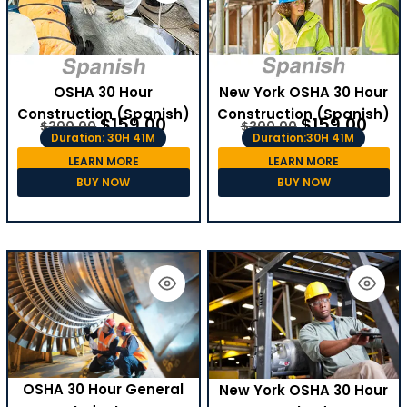
OSHA 30 Hour
New York OSHA 30 Hour
Construction (Spanish)
Construction (Spanish)
$
159.00
$
159.00
$
200.00
$
200.00
Duration: 30H 41M
Duration:30H 41M
LEARN MORE
LEARN MORE
BUY NOW
BUY NOW
OSHA 30 Hour General
New York OSHA 30 Hour