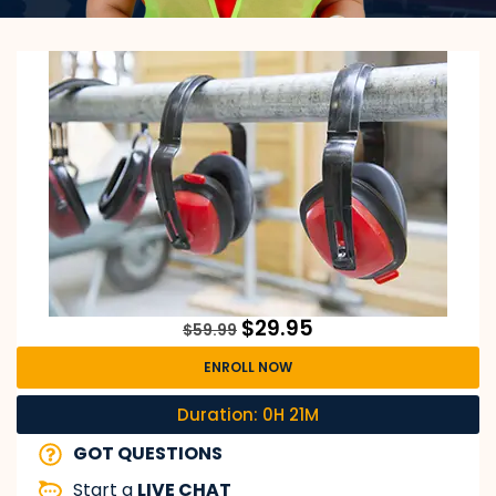
$
29.95
$
59.99
ENROLL NOW
Duration: 0H 21M
GOT QUESTIONS
Start a
LIVE CHAT