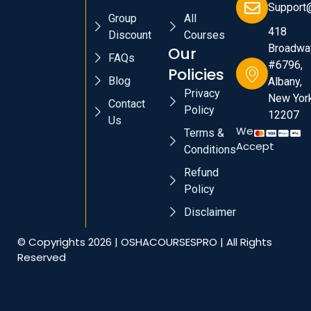
Support
Group
All
418
Discount
Courses
Broadwa
Our
FAQs
#6796,
Policies
Blog
Albany,
Privacy
New York
Contact
Policy
12207
Us
We
Terms &
Accept
Conditions
Refund
Policy
Disclaimer
© Copyrights 2026 | OSHACOURSESPRO | All Rights
Reserved