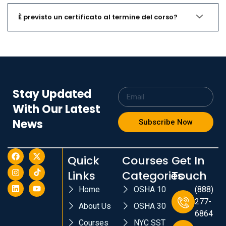
È previsto un certificato al termine del corso?
Stay Updated
With Our Latest
News
Subscribe Now
Quick
Courses
Get In
Links
Categories
Touch
Home
OSHA 10
(888)
277-
About Us
OSHA 30
6864
Courses
NYC SST