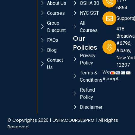
277-
About Us
OSHA 30
6864
Courses
NYC SST
Support
Group
All
418
Discount
Courses
Broadwa
Our
FAQs
#6796,
Policies
Blog
Albany,
Privacy
New York
Contact
Policy
12207
Us
We
Terms &
Accept
Conditions
Refund
Policy
Disclaimer
© Copyrights 2026 | OSHACOURSESPRO | All Rights
Reserved