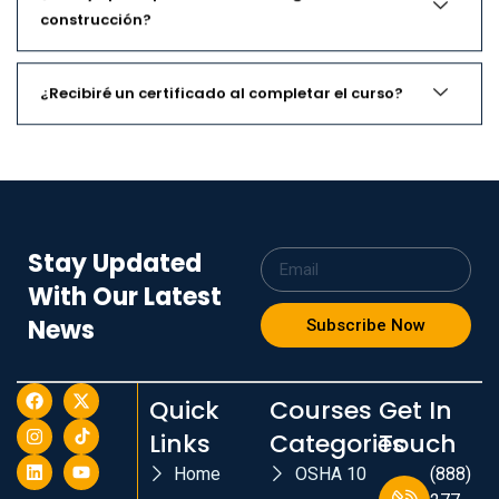
construcción?
¿Recibiré un certificado al completar el curso?
Stay Updated
With Our Latest
News
Subscribe Now
Quick
Courses
Get In
Links
Categories
Touch
Home
OSHA 10
(888)