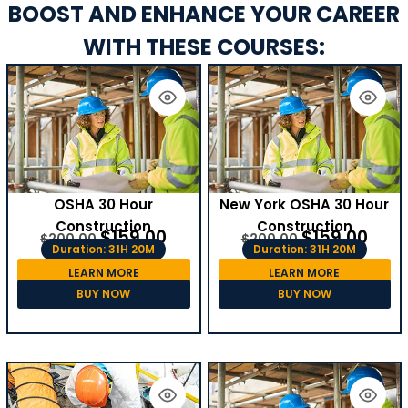
BOOST AND ENHANCE YOUR CAREER
WITH THESE COURSES:
OSHA 30 Hour
New York OSHA 30 Hour
Construction
Construction
$
159.00
$
159.00
$
200.00
$
200.00
Duration: 31H 20M
Duration: 31H 20M
LEARN MORE
LEARN MORE
BUY NOW
BUY NOW