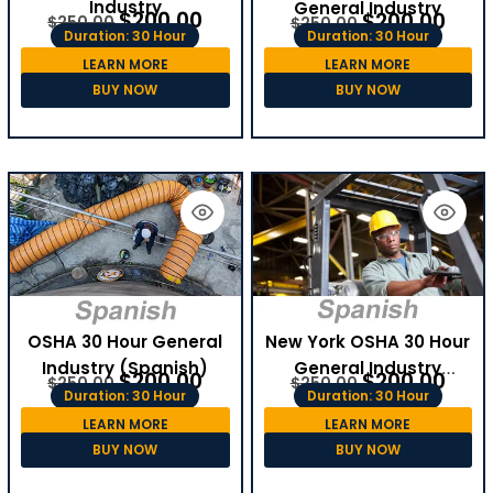
Industry
General Industry
$
200.00
$
200.00
$
250.00
$
250.00
Duration: 30 Hour
Duration: 30 Hour
LEARN MORE
LEARN MORE
BUY NOW
BUY NOW
OSHA 30 Hour General
New York OSHA 30 Hour
Industry (Spanish)
General Industry
$
200.00
$
200.00
$
250.00
$
250.00
(Spanish)
Duration: 30 Hour
Duration: 30 Hour
LEARN MORE
LEARN MORE
BUY NOW
BUY NOW