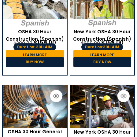
OSHA 30 Hour
New York OSHA 30 Hour
Construction (Spanish)
Construction (Spanish)
$
159.00
$
159.00
$
200.00
$
200.00
Duration: 30H 41M
Duration:30H 41M
LEARN MORE
LEARN MORE
BUY NOW
BUY NOW
OSHA 30 Hour General
New York OSHA 30 Hour