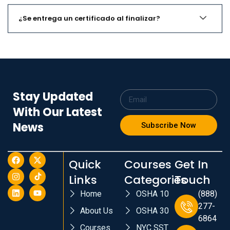
¿Se entrega un certificado al finalizar?
Stay Updated
With Our Latest
News
Subscribe Now
Quick
Courses
Get In
Links
Categories
Touch
Home
OSHA 10
(888)
277-
About Us
OSHA 30
6864
Courses
NYC SST