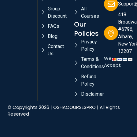
Support
Group
All
418
Discount
Courses
Broadwa
Our
FAQs
#6796,
Policies
Blog
Albany,
Privacy
New York
Contact
Policy
12207
Us
We
Terms &
Accept
Conditions
Refund
Policy
Disclaimer
© Copyrights 2026 | OSHACOURSESPRO | All Rights
Reserved