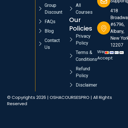
Support
Group
All
418
Discount
Courses
Broadwa
Our
FAQs
#6796,
Policies
Blog
Albany,
Privacy
New York
Contact
Policy
12207
Us
We
Terms &
Accept
Conditions
Refund
Policy
Disclaimer
© Copyrights 2026 | OSHACOURSESPRO | All Rights
Reserved