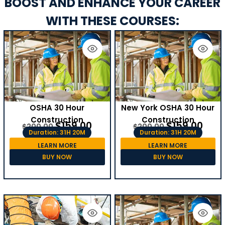
BOOST AND ENHANCE YOUR CAREER
WITH THESE COURSES:
OSHA 30 Hour
New York OSHA 30 Hour
Construction
Construction
$
159.00
$
159.00
$
200.00
$
200.00
Duration: 31H 20M
Duration: 31H 20M
LEARN MORE
LEARN MORE
BUY NOW
BUY NOW