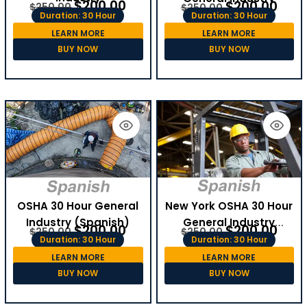
$
200.00
$
200.00
$
250.00
$
250.00
Duration: 30 Hour
Duration: 30 Hour
LEARN MORE
LEARN MORE
BUY NOW
BUY NOW
OSHA 30 Hour General
New York OSHA 30 Hour
Industry (Spanish)
General Industry
$
200.00
$
200.00
$
250.00
$
250.00
(Spanish)
Duration: 30 Hour
Duration: 30 Hour
LEARN MORE
LEARN MORE
BUY NOW
BUY NOW