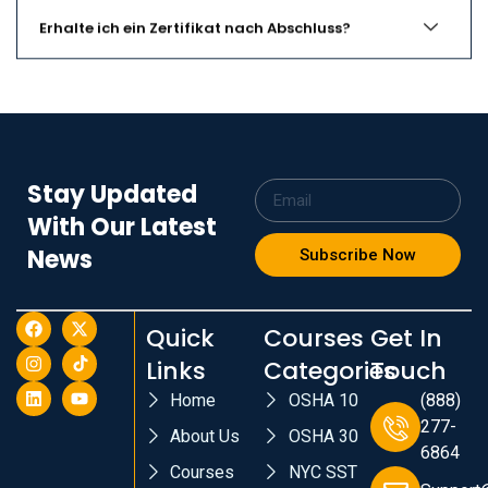
Erhalte ich ein Zertifikat nach Abschluss?
Stay Updated
With Our Latest
News
Subscribe Now
Quick
Courses
Get In
Links
Categories
Touch
Home
OSHA 10
(888)
277-
About Us
OSHA 30
6864
Courses
NYC SST