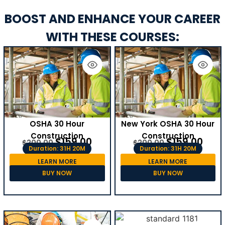
BOOST AND ENHANCE YOUR CAREER
WITH THESE COURSES:
OSHA 30 Hour
New York OSHA 30 Hour
Construction
Construction
$
159.00
$
159.00
$
200.00
$
200.00
Duration: 31H 20M
Duration: 31H 20M
LEARN MORE
LEARN MORE
BUY NOW
BUY NOW