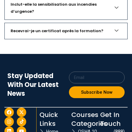
Inclut-elle la sensibilisation aux incendies
d’urgence?
Recevrai-je un certificat après la formation?
Stay Updated
With Our Latest
News
Subscribe Now
Quick
Courses
Get In
Links
Categories
Touch
Home
OSHA 10
(888)