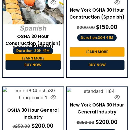
New York OSHA 30 Hour
Construction (Spanish)
$
159.00
$
200.00
OSHA 30 Hour
Duration:30H 41M
Construction (Spanish)
$
159.00
$
200.00
Duration: 30H 41M
LEARN MORE
LEARN MORE
BUY NOW
BUY NOW
New York OSHA 30 Hour
OSHA 30 Hour General
General Industry
Industry
$
200.00
$
250.00
$
200.00
$
250.00