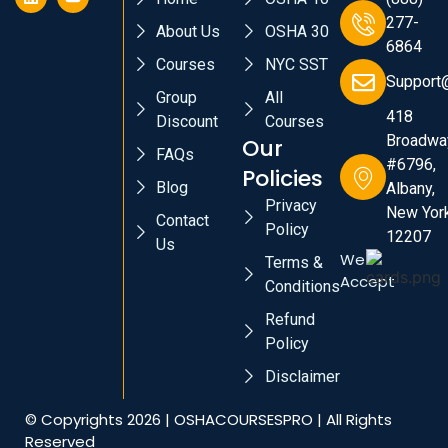
277-
About Us
OSHA 30
6864
Courses
NYC SST
Support
Group
All
418
Discount
Courses
Broadwa
Our
FAQs
#6796,
Policies
Blog
Albany,
Privacy
New York
Contact
Policy
12207
Us
We
Terms &
Accept
Conditions
Refund
Policy
Disclaimer
© Copyrights 2026 | OSHACOURSESPRO | All Rights
Reserved