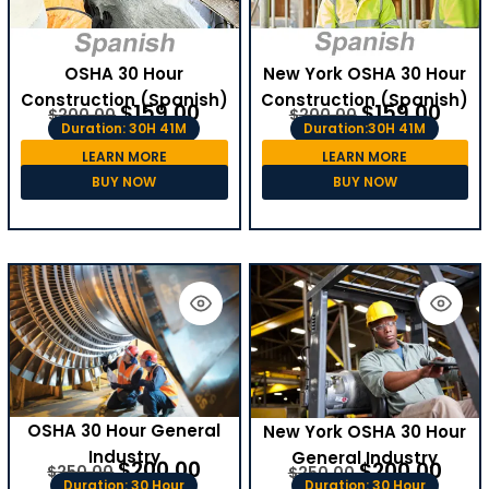
OSHA 30 Hour
New York OSHA 30 Hour
Construction (Spanish)
Construction (Spanish)
$
159.00
$
159.00
$
200.00
$
200.00
Duration: 30H 41M
Duration:30H 41M
LEARN MORE
LEARN MORE
BUY NOW
BUY NOW
OSHA 30 Hour General
New York OSHA 30 Hour
Industry
General Industry
$
200.00
$
200.00
$
250.00
$
250.00
Duration: 30 Hour
Duration: 30 Hour