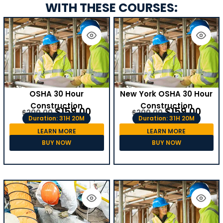
WITH THESE COURSES:
OSHA 30 Hour
New York OSHA 30 Hour
Construction
Construction
$
159.00
$
159.00
$
200.00
$
200.00
Duration: 31H 20M
Duration: 31H 20M
LEARN MORE
LEARN MORE
BUY NOW
BUY NOW