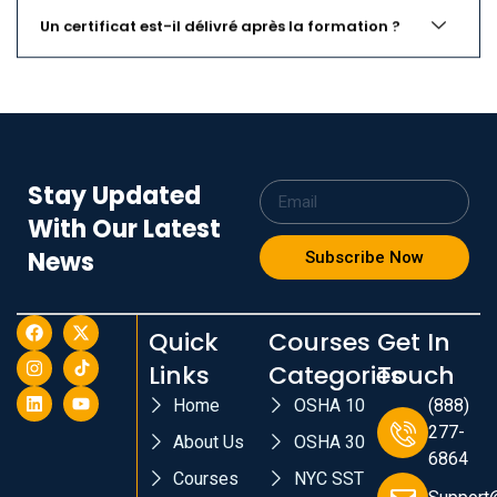
Un certificat est-il délivré après la formation ?
Stay Updated
With Our Latest
News
Subscribe Now
Quick
Courses
Get In
Links
Categories
Touch
Home
OSHA 10
(888)
277-
About Us
OSHA 30
6864
Courses
NYC SST