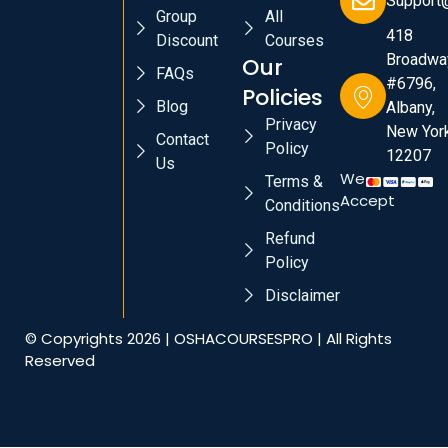
Support
Group
All
418
Discount
Courses
Broadwa
Our
FAQs
#6796,
Policies
Blog
Albany,
Privacy
New York
Contact
Policy
12207
Us
We
Terms &
Accept
Conditions
Refund
Policy
Disclaimer
© Copyrights 2026 | OSHACOURSESPRO | All Rights
Reserved