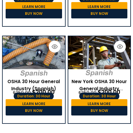
LEARN MORE
LEARN MORE
BUY NOW
BUY NOW
OSHA 30 Hour General
New York OSHA 30 Hour
Industry (Spanish)
General Industry
$
200.00
$
200.00
$
250.00
$
250.00
(Spanish)
Duration: 30 Hour
Duration: 30 Hour
LEARN MORE
LEARN MORE
BUY NOW
BUY NOW