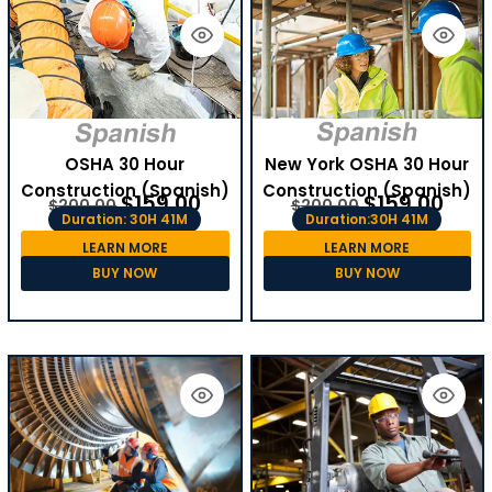
OSHA 30 Hour
New York OSHA 30 Hour
Construction (Spanish)
Construction (Spanish)
$
159.00
$
159.00
$
200.00
$
200.00
Duration: 30H 41M
Duration:30H 41M
LEARN MORE
LEARN MORE
BUY NOW
BUY NOW