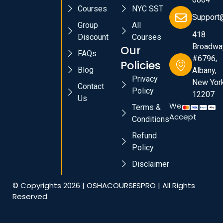
Courses
NYC SST
Support
Group
All
418
Discount
Courses
Broadwa
Our
FAQs
#6796,
Policies
Blog
Albany,
Privacy
New York
Contact
Policy
12207
Us
We
Terms &
Accept
Conditions
Refund
Policy
Disclaimer
© Copyrights 2026 | OSHACOURSESPRO | All Rights
Reserved