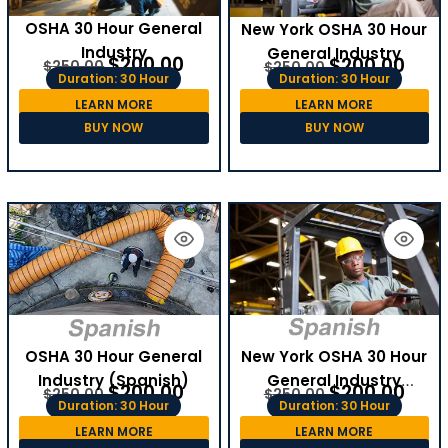
OSHA 30 Hour General
New York OSHA 30 Hour
Industry
General Industry
$
200.00
$
200.00
$
250.00
$
250.00
Duration: 30 Hour
Duration: 30 Hour
LEARN MORE
LEARN MORE
BUY NOW
BUY NOW
OSHA 30 Hour General
New York OSHA 30 Hour
Industry (Spanish)
General Industry
$
200.00
$
200.00
$
250.00
$
250.00
(Spanish)
Duration: 30 Hour
Duration: 30 Hour
LEARN MORE
LEARN MORE