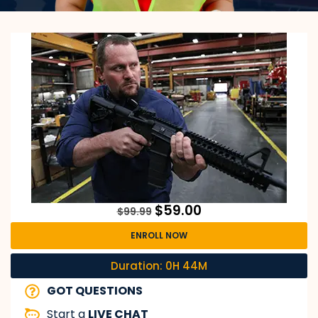
$
59.00
$
99.99
ENROLL NOW
Duration: 0H 44M
GOT QUESTIONS
Start a
LIVE CHAT