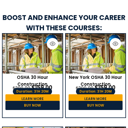
BOOST AND ENHANCE YOUR CAREER
WITH THESE COURSES:
OSHA 30 Hour
New York OSHA 30 Hour
Construction
Construction
$
159.00
$
159.00
$
200.00
$
200.00
Duration: 31H 20M
Duration: 31H 20M
LEARN MORE
LEARN MORE
BUY NOW
BUY NOW