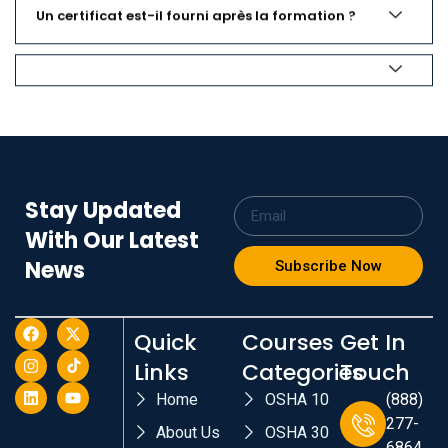
Un certificat est-il fourni après la formation ?
Stay Updated
With Our Latest
News
Subscribe Now
Quick
Courses
Get In
Links
Categories
Touch
Home
OSHA 10
(888)
277-
About Us
OSHA 30
6864